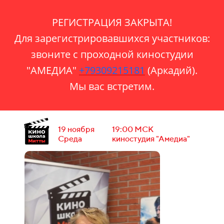
РЕГИСТРАЦИЯ ЗАКРЫТА!
Для зарегистрировавшихся участников:
звоните с проходной киностудии
"АМЕДИА"
+79309215181‬
(Аркадий).
Мы вас встретим.
19 ноября
19:00 МСК
Среда
киностудия "Амедиа"