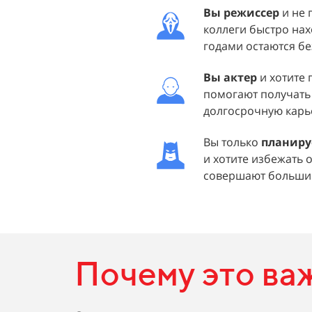
Вы режиссер
и не 
коллеги быстро нах
годами остаются бе
Вы актер
и хотите 
помогают получать 
долгосрочную карье
Вы только
планиру
и хотите избежать 
совершают большин
Почему это ва