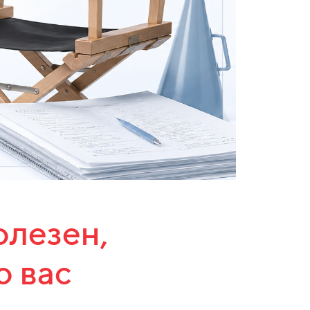
олезен,
о вас