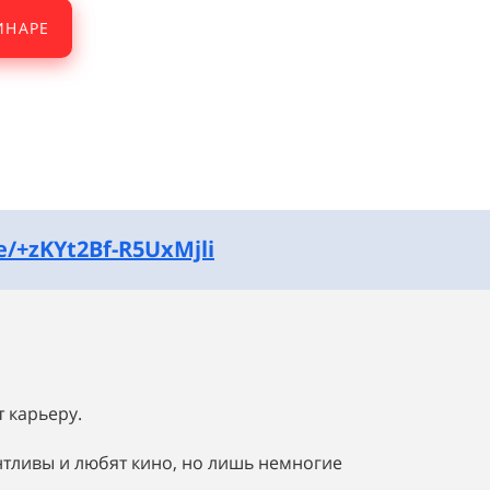
ИНАРЕ
e/+zKYt2Bf-R5UxMjli
т карьеру.
нтливы и любят кино, но лишь немногие