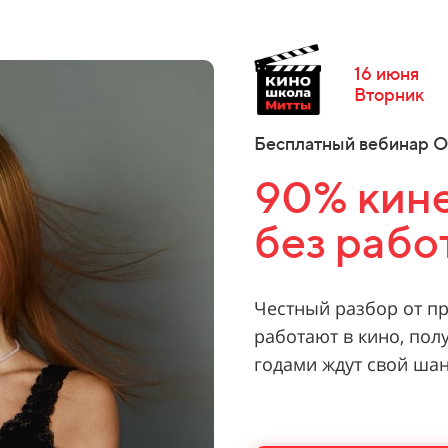
16 июня
Вторник
Бесплатный вебинар О
90% кин
без рабо
Честный разбор от п
работают в кино, пол
годами ждут свой шан