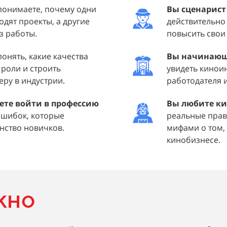
понимаете, почему одни
Вы сценарис
одят проекты, а другие
действительно
з работы.
повысить свои
понять, какие качества
Вы начинающ
роли и строить
увидеть кинои
ру в индустрии.
работодателя и
ете войти в профессию
Вы любите к
ошибок, которые
реальные прав
ство новичков.
мифами о том, 
кинобизнесе.
жно