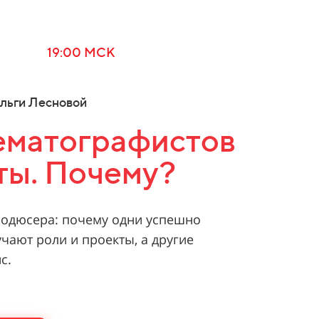
19:00 МСК
1,5 часа
льги Лесновой
ематографистов
ты. Почему?
родюсера: почему одни успешно
учают роли и проекты, а другие
с.